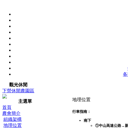
各
觀光休閒
下營休閒農園區
地理位置
主選單
首頁
行車指南：
農會簡介
組織架構
南下
地理位置
①中山高速公路→新