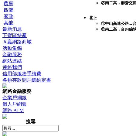
②南二高→柳營交流
農事
四健
家政
北上
其他
①中山高速公路→台8
最新消息
②南二高→台84線快
下營區特產
Ａ贏網路商城
活動集錦
金融服務
網站連結
連絡我們
信用部服務手續費
各類存款開戶總約定書
網路金融服務
企業戶網銀
個人戶網銀
網路 ATM
搜尋