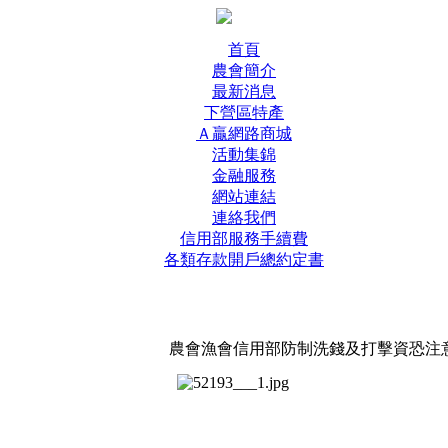
首頁
農會簡介
最新消息
下營區特產
Ａ贏網路商城
活動集錦
金融服務
網站連結
連絡我們
信用部服務手續費
各類存款開戶總約定書
農會漁會信用部防制洗錢及打擊資恐注