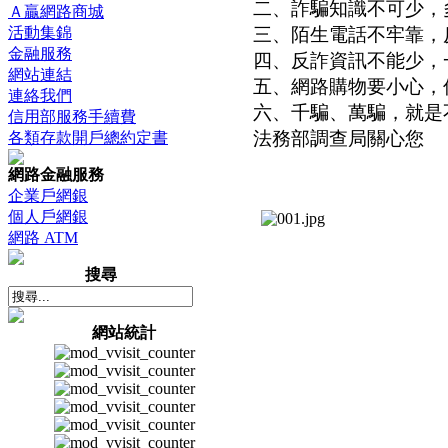
二、詐騙知識不可少，
Ａ贏網路商城
活動集錦
三、陌生電話不牢靠，
金融服務
四、反詐資訊不能少，
網站連結
五、網路購物要小心，
連絡我們
六、千騙、萬騙，就是
信用部服務手續費
法務部調查局關心您
各類存款開戶總約定書
網路金融服務
企業戶網銀
個人戶網銀
網路 ATM
搜尋
網站統計