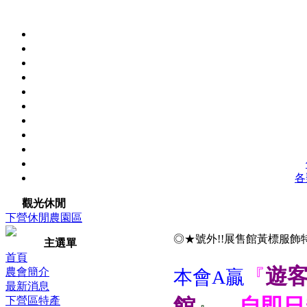
各
觀光休閒
下營休閒農園區
◎★號外!!展售館黃標服飾
主選單
首頁
遊
農會簡介
『
本會A贏
最新消息
館
』，
自即日起
下營區特產