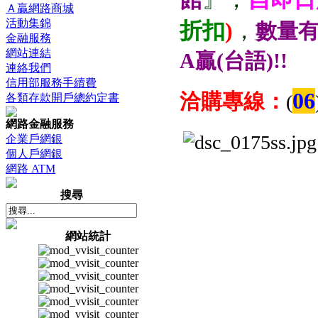
Ａ贏網路商城
活動集錦
折扣
)
，
數量
金融服務
網站連結
A贏(台語)!!
連絡我們
信用部服務手續費
06
洽購專線：
(
各類存款開戶總約定書
網路金融服務
企業戶網銀
個人戶網銀
網路 ATM
搜尋
網站統計