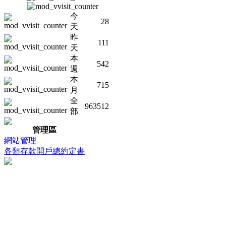
今
28
天
昨
111
天
本
542
週
本
715
月
全
963512
部
管理區
網站管理
各類存款開戶總約定書