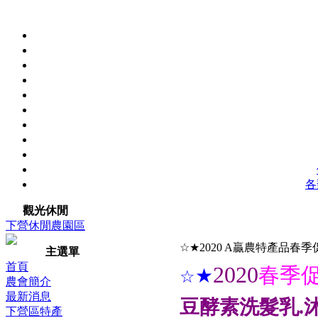
各
觀光休閒
下營休閒農園區
☆★2020 A贏農特產品春
主選單
首頁
2020
春季促
★
☆
農會簡介
最新消息
豆酵素洗髮乳.
下營區特產