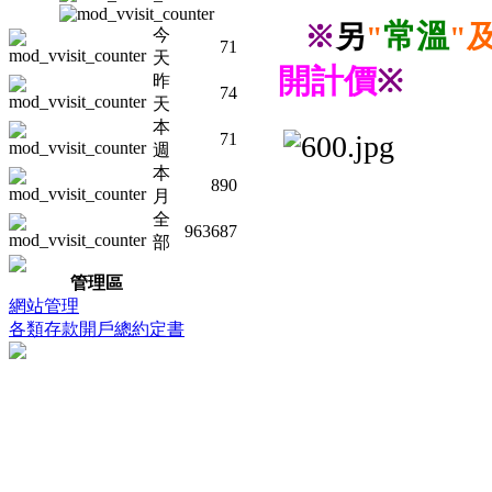
常溫
※
另
"
"
今
71
天
開計價
※
昨
74
天
本
71
週
本
890
月
全
963687
部
管理區
網站管理
各類存款開戶總約定書