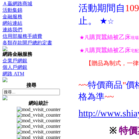
Ａ贏網路商城
活動期間自
10
活動集錦
金融服務
止。
★
☆
網站連結
連絡我們
信用部服務手續費
購買蠶絲被乙床
★凡
現場
各類存款開戶總約定書
購買蠶絲被乙床
★凡
宅配
網路金融服務
企業戶網銀
【贈品為制式，一律
個人戶網銀
網路 ATM
~~
特價商品
"
價
搜尋
格為準
~~
網站統計
http://www.shia
特價
※