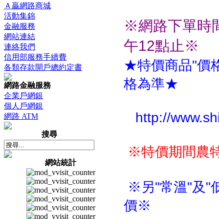
Ａ贏網路商城
活動集錦
※網路下單時間
金融服務
網站連結
午12點止
※
連絡我們
信用部服務手續費
★特價商品"價
各類存款開戶總約定書
格為準★
網路金融服務
企業戶網銀
個人戶網銀
http://www.shi
網路 ATM
搜尋
※特價期間農
網站統計
※另"常溫"及
價※