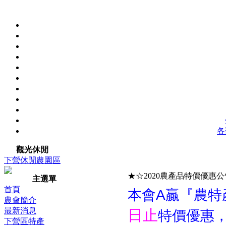
各
觀光休閒
下營休閒農園區
★☆2020農產品特價優惠
主選單
首頁
本會A贏『農特
農會簡介
最新消息
日止
特價優惠，
下營區特產