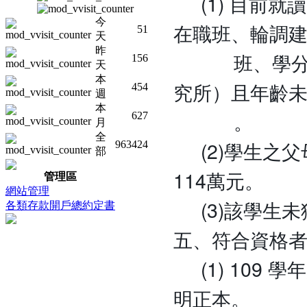
(1) 目前就
今
在職班、輪調
51
天
昨
班、學分班、
156
天
本
究所）且年齡未超
454
週
本
。
627
月
全
(2)學生之父母
963424
部
114萬元。
管理區
網站管理
(3)該學生未
各類存款開戶總約定書
五、符合資格
(1) 109 
明正本。