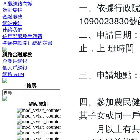
一、依據行政院
Ａ贏網路商城
活動集錦
金融服務
109002383
網站連結
連絡我們
二、申請日期：109
信用部服務手續費
各類存款開戶總約定書
止，上 班時間（
網路金融服務
下午4:0
企業戶網銀
個人戶網銀
三、申請地點：
網路 ATM
下營區農
搜尋
四、參加農民
網站統計
其子女或同一戶籍
月以上有共營