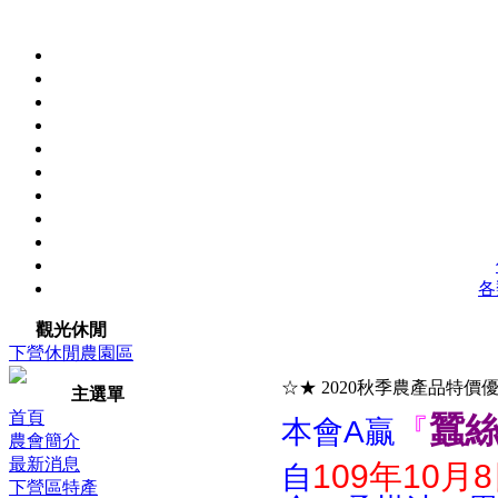
各
觀光休閒
下營休閒農園區
☆★ 2020秋季農產品特價
主選單
首頁
蠶
『
本會A贏
農會簡介
最新消息
109年10月
自
下營區特產