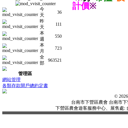
計價
※
今
36
天
昨
111
天
本
550
週
本
723
月
全
963521
部
管理區
網站管理
各類存款開戶總約定書
© 20
台南市下營區農會 台南市下營區中
下營區農會遊客服務中心、展售處: 台南市下