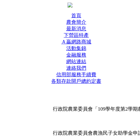
首頁
農會簡介
最新消息
下營區特產
Ａ贏網路商城
活動集錦
金融服務
網站連結
連絡我們
信用部服務手續費
各類存款開戶總約定書
行政院農業委員會「109學年度第2學
行政院農業委員會農漁民子女助學金申