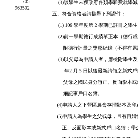
705
(3)
該學生未獲政府各類學雜費就學減
963502
五、符合資格者請攜帶下列證件：
(1) 109
學年度第
2
學期已註冊之學生
(2)
前一學期德行成績單正本（德行成
附德行評量之獎懲紀錄（不得有累
(3)
以父母為申請人者，應檢附學生及
年
2
月
5
日以後最新請領之新式戶
父母之國民身分證正、反面影本或
細記事戶口名簿。
(4)
申請人之下營區農會存摺影本及印
(5)
申請人為學生之父或母，且有再婚
正、反面影本或新式戶口名簿；學