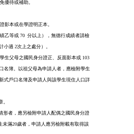
免優待或補助。
證影本或在學證明正本。
績乙等或
70
分以上），無德行成績者請檢
計小過
2
次上之處分）。
學生父母之國民身分證正、反面影本或
103
口名簿。以祖父母為申請人者，應檢附學生
新式戶口名簿及申請人與該學生現住人口詳
章。
情形者，應另檢附申請人配偶之國民身分證
生未滿
20
歲者，申請人應另檢附載有取得該