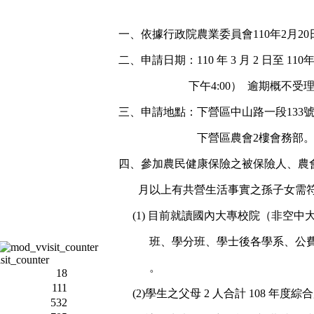
一、依據行政院農業委員會
110
年
2
月
20
二、申請日期：
110
年
3
月
2
日至
110
下午
4:00
）
逾期概不受
三、申請地點：下營區中山路一段
133
下營區農會
2
樓會務部
四、參加農民健康保險之被保險人、農
月以上有共營生活事實之孫子女需
(1)
目前就讀國內大專校院（非空中
班、學分班、學士後各學系、公
。
18
111
(2)
學生之父母
2
人合計
108
年度綜合
532