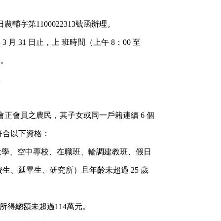
日農輔字第
1100022313
號函辦理。
年
3
月
31
日止，上
班時間（上午
8
：
00
至
理。
號
。
會正會員之農民，其子女或同一戶籍連續
6
個
符合以下資格：
大學、空中專校、在職班、輪調建教班、假日
費生、延畢生、研究所）且年齡未超過
25
歲
所得總額未超過
114
萬元。