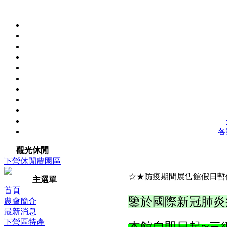
各
觀光休閒
下營休閒農園區
☆★防疫期間展售館假日暫
主選單
首頁
鑒於國際
新冠肺炎
農會簡介
最新消息
下營區特產
~