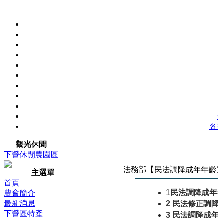
各
觀光休閒
下營休閒農園區
法務部【民法調降成年年齡
主選單
首頁
民法調降成年
1
農會簡介
民法修正調
最新消息
2
下營區特產
民法調降成
3