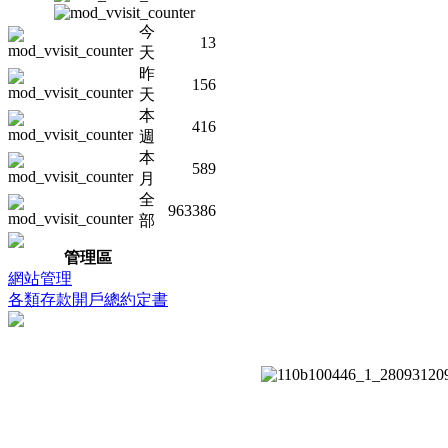
今
13
天
昨
156
天
本
416
週
本
589
月
全
963386
部
管理區
網站管理
各類存款開戶總約定書