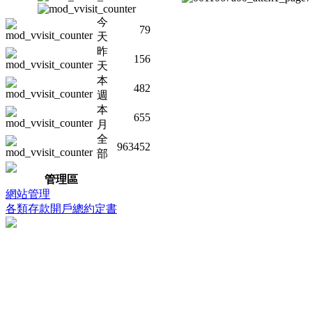
今
79
天
昨
156
天
本
482
週
本
655
月
全
963452
部
管理區
網站管理
各類存款開戶總約定書