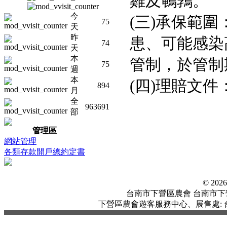
雞及鵪鶉。
今
(
三
)
承保範圍
75
天
昨
患、可能感染
74
天
本
管制，於管制
75
週
本
(
四
)
理賠文件
894
月
全
963691
部
管理區
網站管理
各類存款開戶總約定書
© 20
台南市下營區農會 台南市下營區中
下營區農會遊客服務中心、展售處: 台南市下