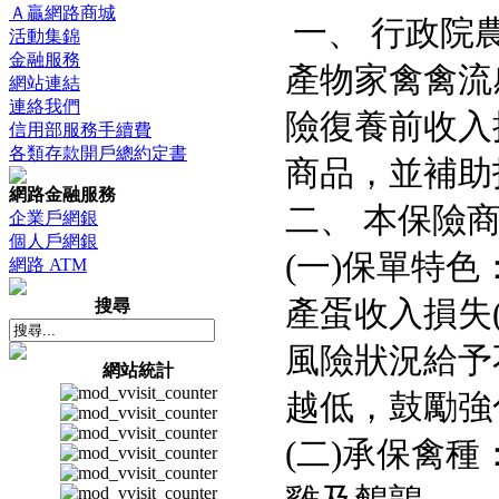
Ａ贏網路商城
一、 行政院
活動集錦
金融服務
產物家禽禽流
網站連結
連絡我們
險復養前收入
信用部服務手續費
各類存款開戶總約定書
商品，並補助
網路金融服務
二、 本保險
企業戶網銀
個人戶網銀
(
一
)
保單特色
網路 ATM
產蛋收入損失
搜尋
風險狀況給予
網站統計
越低，鼓勵強
(
二
)
承保禽種