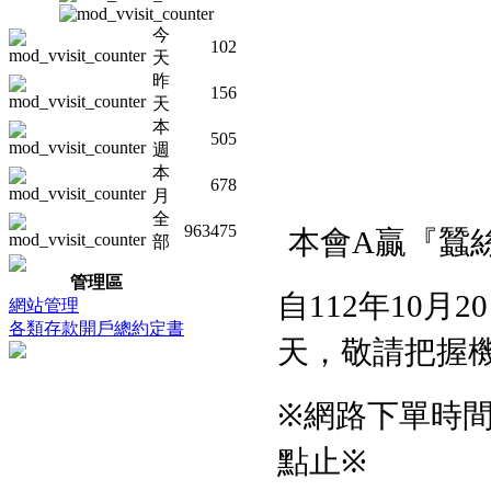
今
102
天
昨
156
天
本
505
週
本
678
月
全
本會
贏『蠶
963475
A
部
管理區
自
年
月
112
10
20
網站管理
各類存款開戶總約定書
天，敬請把握
※網路下單時
點止※