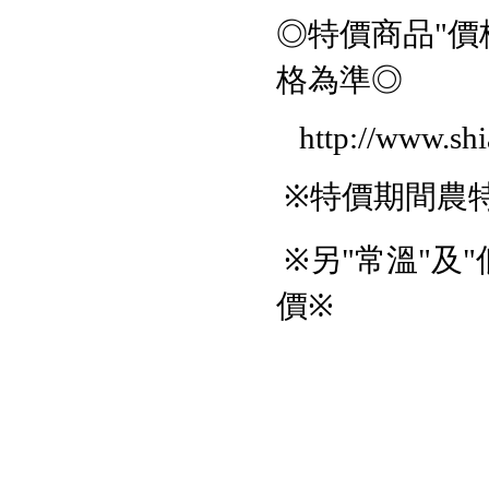
◎特價商品
價
"
格為準◎
http://www.sh
※特價期間農
※另
常溫
及
"
"
"
價※