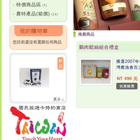
特價商品區
•
(5)
農特產品(箱價)
•
(18)
推薦商品
您目前還沒有選購任何商品
鵝肉鬆絲組合禮盒
獲選2007
灣農漁會百
NT 490 元