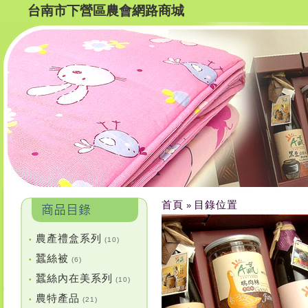
台南市下營區農會網路商城
首頁
目錄位置
»
農產禮盒系列
•
(10)
蠶絲被
•
(6)
蠶絲內在美系列
•
(10)
農特產品
•
(21)