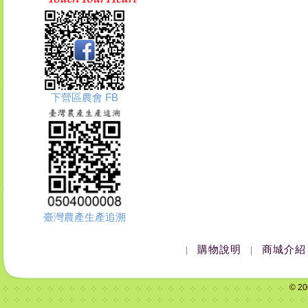
下營區農會 FB
臺灣農產生產追溯
購物說明
商城介紹
|
|
© 