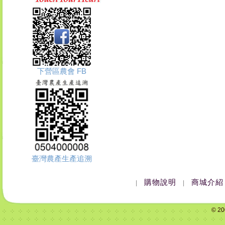
下營區農會 FB
臺灣農產生產追溯
購物說明
商城介紹
|
|
© 