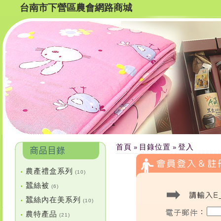
台南市下營區農會網路商城
首頁
目錄位置
登入
»
»
農產禮盒系列
•
(10)
蠶絲被
•
(6)
蠶絲內在美系列
•
(10)
農特產品
•
(21)