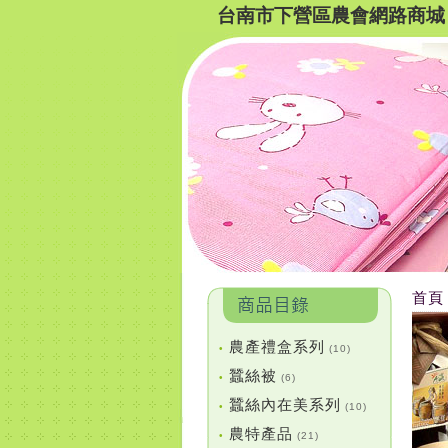
台南市下營區農會網路商城
首頁
農產禮盒系列
•
(10)
蠶絲被
•
(6)
蠶絲內在美系列
•
(10)
農特產品
•
(21)