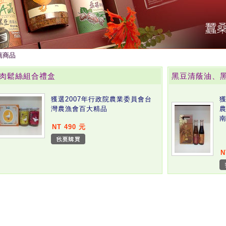
薦商品
肉鬆絲組合禮盒
黑豆清蔭油、
獲選2007年行政院農業委員會台
獲
灣農漁會百大精品
農
NT 490 元
N