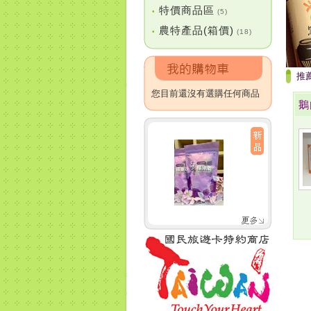
特價商品區
•
(5)
農特產品(箱價)
•
(18)
推
您目前還沒有選購任何商品
鵝