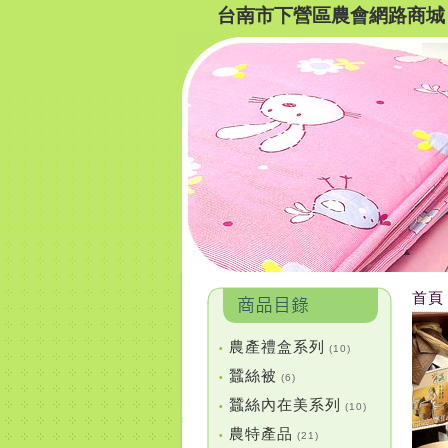
台南市下營區農會網路商城
首頁
農產禮盒系列
•
(10)
蠶絲被
•
(6)
蠶絲內在美系列
•
(10)
農特產品
•
(21)