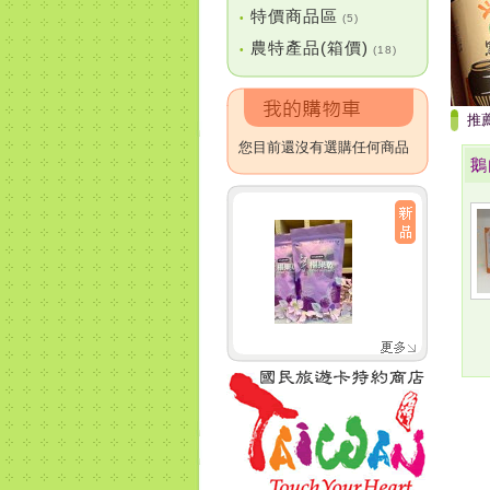
特價商品區
•
(5)
農特產品(箱價)
•
(18)
推
您目前還沒有選購任何商品
鵝