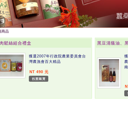
薦商品
肉鬆絲組合禮盒
黑豆清蔭油、
獲選2007年行政院農業委員會台
獲
灣農漁會百大精品
農
NT 490 元
N