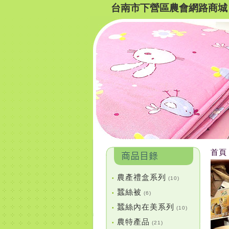
台南市下營區農會網路商城
首頁
農產禮盒系列
•
(10)
蠶絲被
•
(6)
蠶絲內在美系列
•
(10)
農特產品
•
(21)