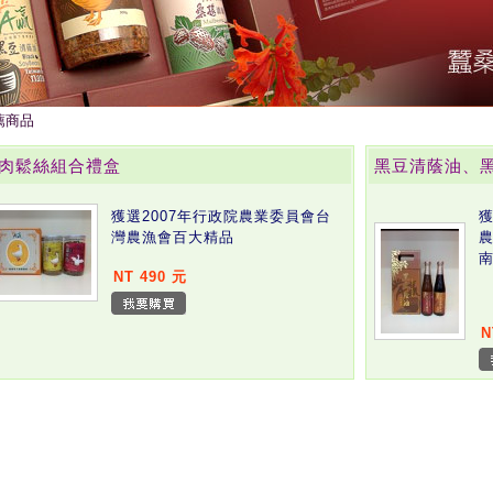
薦商品
肉鬆絲組合禮盒
黑豆清蔭油、
獲選2007年行政院農業委員會台
獲
灣農漁會百大精品
農
NT 490 元
N