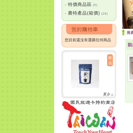
特價商品區
•
(5)
農特產品(箱價)
•
(18)
推
您目前還沒有選購任何商品
鵝