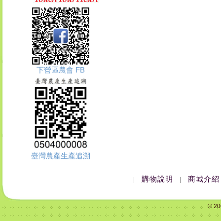
下營區農會 FB
臺灣農產生產追溯
購物說明
商城介紹
|
|
© 