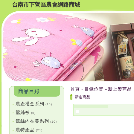
台南市下營區農會網路商城
首頁
目錄位置
新上架商品
»
»
新進商品
農產禮盒系列
•
(10)
蠶絲被
•
(6)
蠶絲內在美系列
•
(10)
農特產品
•
(21)