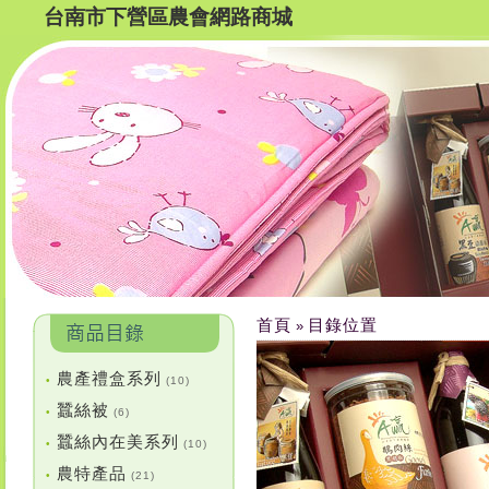
台南市下營區農會網路商城
首頁
目錄位置
»
農產禮盒系列
•
(10)
蠶絲被
•
(6)
蠶絲內在美系列
•
(10)
農特產品
•
(21)