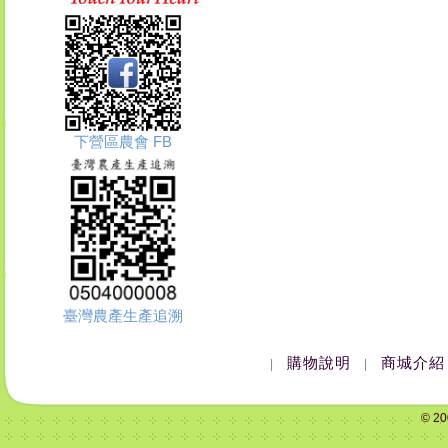
下營區農會 FB
臺灣農產生產追溯
購物說明
商城介紹
|
|
© 