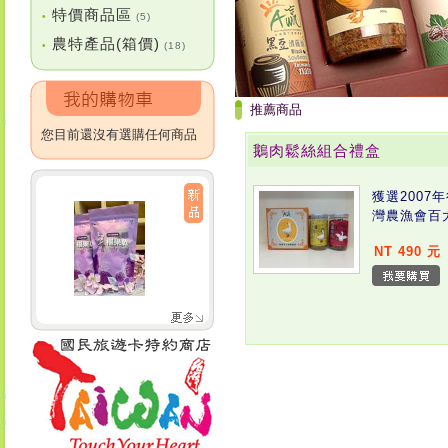
特價商品區
•
(5)
農特產品(箱價)
•
(18)
推薦商品
您目前還沒有選購任何商品
鵝肉鬆絲組合禮盒
獲選2007
灣農漁會百
NT 490 元