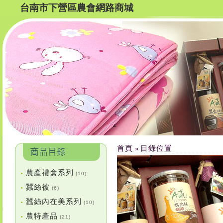
台南市下營區農會網路商城
首頁
目錄位置
»
農產禮盒系列
•
(10)
蠶絲被
•
(6)
蠶絲內在美系列
•
(10)
農特產品
•
(21)