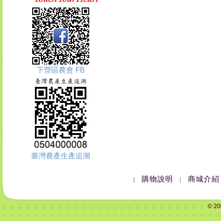
下營區農會 FB
臺灣農產生產追溯
購物說明
商城介紹
|
|
© 