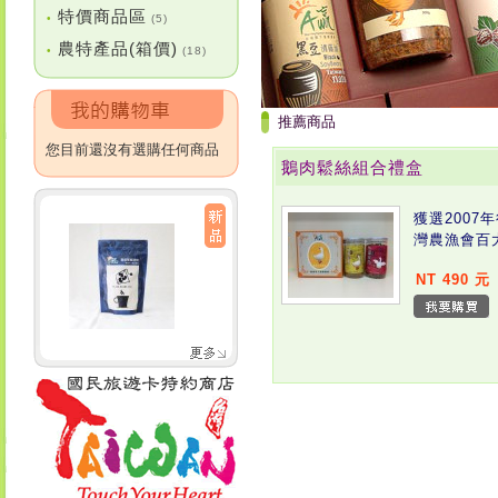
特價商品區
•
(5)
農特產品(箱價)
•
(18)
推薦商品
您目前還沒有選購任何商品
鵝肉鬆絲組合禮盒
獲選2007
灣農漁會百
NT 490 元