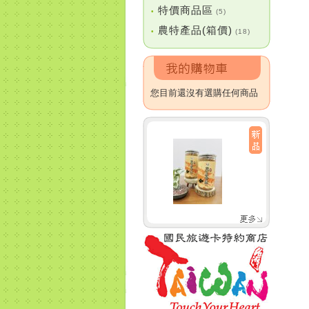
特價商品區
•
(5)
農特產品(箱價)
•
(18)
您目前還沒有選購任何商品