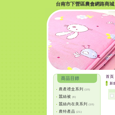
台南市下營區農會網路商城
首頁
新
農產禮盒系列
•
(10)
蠶絲被
•
(6)
蠶絲內在美系列
•
(10)
農特產品
•
(21)