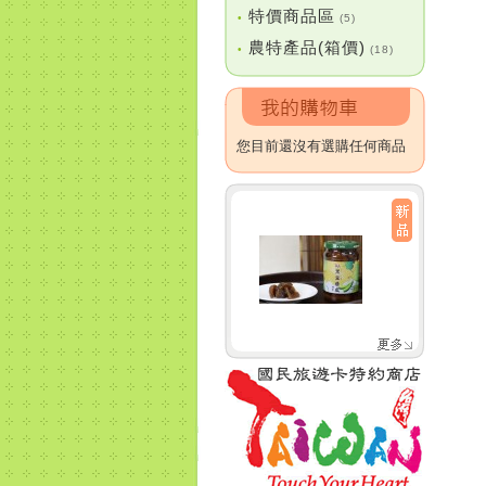
特價商品區
•
(5)
農特產品(箱價)
•
(18)
您目前還沒有選購任何商品