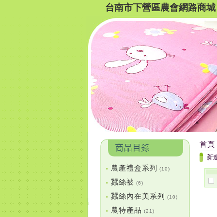
台南市下營區農會網路商城
首頁
新
農產禮盒系列
•
(10)
蠶絲被
•
(6)
蠶絲內在美系列
•
(10)
農特產品
•
(21)